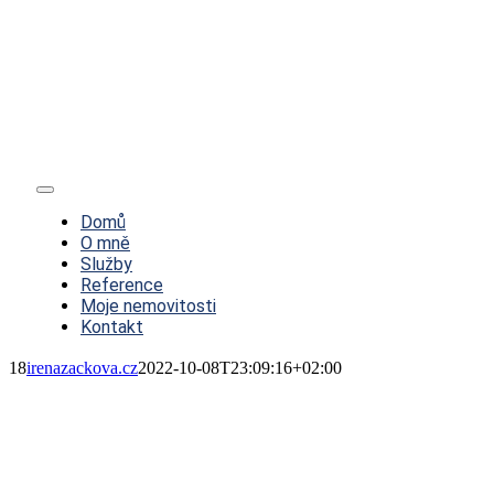
Toggle
Navigation
Domů
O mně
Služby
Reference
Moje nemovitosti
Kontakt
18
irenazackova.cz
2022-10-08T23:09:16+02:00