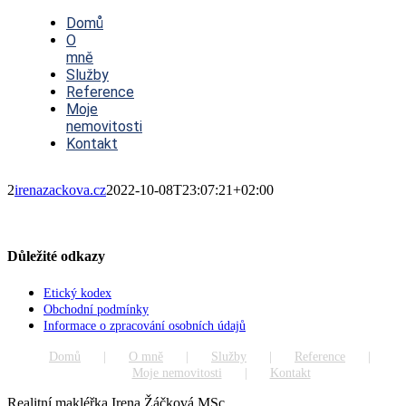
Toggle
Navigation
Domů
O
mně
Služby
Reference
Moje
nemovitosti
Kontakt
2
irenazackova.cz
2022-10-08T23:07:21+02:00
Důležité odkazy
Etický kodex
Obchodní podmínky
Informace o zpracování osobních údajů
Domů
O mně
Služby
Reference
Moje nemovitosti
Kontakt
Realitní makléřka Irena Žáčková MSc.