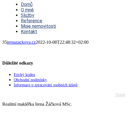
Navigation
Domů
O mně
Služby
Reference
Moje nemovitosti
Kontakt
35
irenazackova.cz
2022-10-08T22:48:32+02:00
Důležité odkazy
Etický kodex
Obchodní podmínky
Informace o zpracování osobních údajů
Domů
Realitní makléřka Irena Žáčková MSc.
Go
to
Top