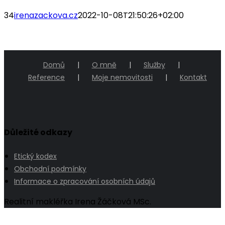
34
irenazackova.cz
2022-10-08T21:50:26+02:00
Domů
O mně
Služby
Reference
Moje nemovitosti
Kontakt
Důležité odkazy
Etický kodex
Obchodní podmínky
Informace o zpracování osobních údajů
Realitní makléřka Irena Žáčková MSc.
Go