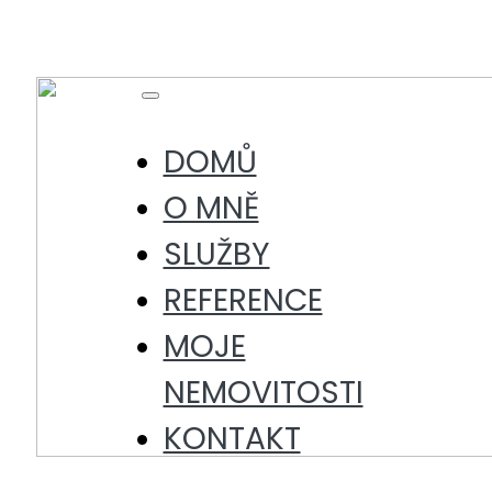
Skip
to
content
Toggle
Navigation
DOMŮ
O MNĚ
SLUŽBY
REFERENCE
MOJE
NEMOVITOSTI
KONTAKT