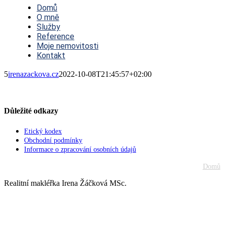
Navigation
Domů
O mně
Služby
Reference
Moje nemovitosti
Kontakt
5
irenazackova.cz
2022-10-08T21:45:57+02:00
Důležité odkazy
Etický kodex
Obchodní podmínky
Informace o zpracování osobních údajů
Domů
Realitní makléřka Irena Žáčková MSc.
Go
to
Top