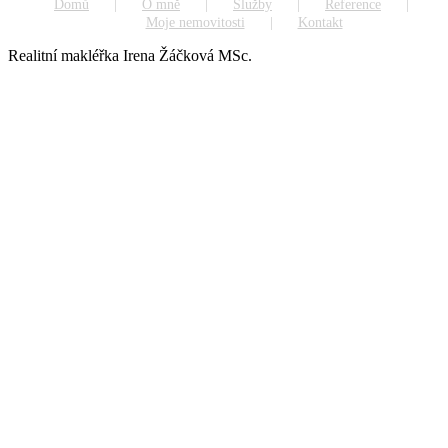
Domů
O mně
Služby
Reference
Moje nemovitosti
Kontakt
Realitní makléřka Irena Žáčková MSc.
Go
to
Top