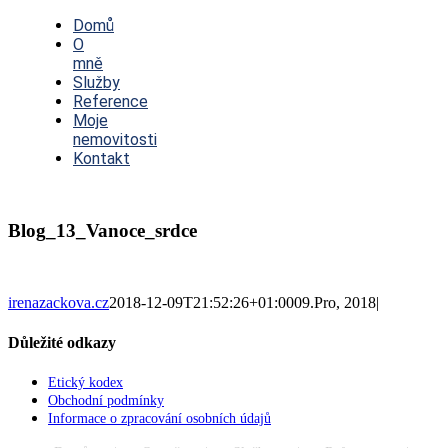
Toggle
Navigation
Domů
O
mně
Služby
Reference
Moje
nemovitosti
Kontakt
Blog_13_Vanoce_srdce
irenazackova.cz
2018-12-09T21:52:26+01:00
09.Pro, 2018
|
Důležité odkazy
Etický kodex
Obchodní podmínky
Informace o zpracování osobních údajů