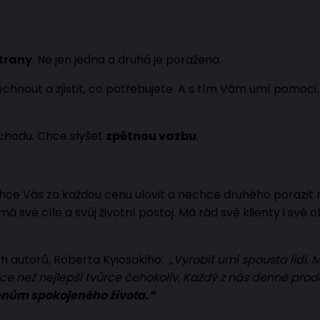
strany
. Ne jen jedna a druhá je poražená.
chnout a zjistit, co potřebujete. A s tím Vám umí pomoci.
chodu. Chce slyšet
zpětnou vazbu
.
hce Vás za každou cenu ulovit a nechce druhého porazit 
má své cíle a svůj životní postoj. Má rád své klienty i své 
 autorů, Roberta Kyiosakiho: „
Vyrobit umí spousta lidí. 
jce než nejlepší tvůrce čehokoliv. Každý z nás denně prod
nům spokojeného života.“