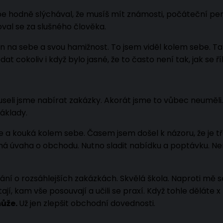
e hodně slýchával, že musíš mít známosti, počáteční pení
oval se za slušného člověka.
í jen na sebe a svou hamižnost. To jsem viděl kolem sebe. T
at cokoliv i když bylo jasné, že to často není tak, jak se ří
 museli jsme nabírat zakázky. Akorát jsme to vůbec neuměli
áklady.
e a kouká kolem sebe. Časem jsem došel k názoru, že je t
 úvaha o obchodu. Nutno sladit nabídku a poptávku. Nen
nání o rozsáhlejších zakázkách. Skvělá škola. Naproti mě se
e ptají, kam vše posouvají a učili se praxí. Když tohle děláte 
může.
Už jen zlepšit obchodní dovednosti.