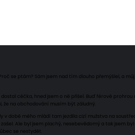
roč se ptám? Sám jsem nad tím dlouho přemýšlel, a můj n
dostal céčka, hned jsem o ně přišel. Buď férově prohrou
m si, že na obchodování musím být záludný.
y v době mého mládí tam jezdila cizí mužstva na soustře
čas zašel. Ale byl jsem plachý, nesebevědomý a tak jsem by
vůbec se nestydět.