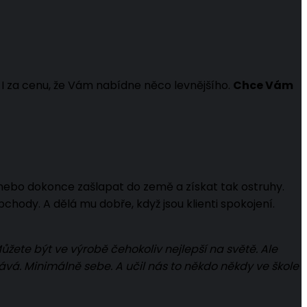
 I za cenu, že Vám nabídne něco levnějšího.
Chce Vám
nebo dokonce zašlapat do země a získat tak ostruhy.
obchody. A dělá mu dobře, když jsou klienti spokojení.
Můžete být ve výrobě čehokoliv nejlepší na světě. Ale
ává. Minimálně sebe. A učil nás to někdo někdy ve škole