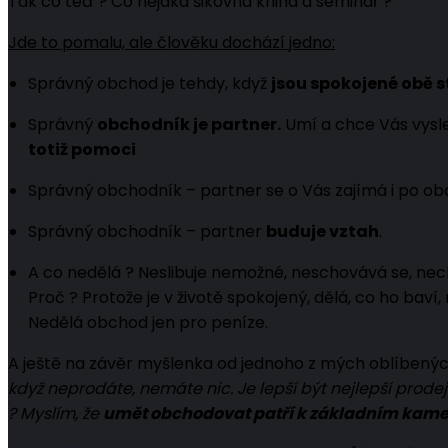
Tak co teď ? Co nějaká šikovná kniha a seminář ?
Jde to pomalu, ale člověku dochází jedno:
Správný obchod je tehdy, když
jsou spokojené obě 
Správný
obchodník je partner.
Umí a chce Vás vysle
totiž pomoci
Správný obchodník – partner se o Vás zajímá i po ob
Správný obchodník – partner
buduje vztah
.
A co nedělá ? Neslibuje nemožné, neschovává se, nec
Proč ? Protože je v životě spokojený, dělá, co ho baví, 
Nedělá obchod jen pro peníze.
A ještě na závěr myšlenka od jednoho z mých oblíbených
když neprodáte, nemáte nic. Je lepší být nejlepší prode
? Myslím, že
umět obchodovat patří k základním kame