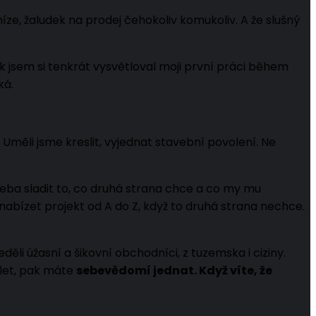
ze, žaludek na prodej čehokoliv komukoliv. A že slušný
ak jsem si tenkrát vysvětloval moji první práci během
ká.
. Uměli jsme kreslit, vyjednat stavební povolení. Ne
řeba sladit to, co druhá strana chce a co my mu
abízet projekt od A do Z, když to druhá strana nechce.
děli úžasní a šikovní obchodníci, z tuzemska i ciziny.
x let, pak máte
sebevědomí jednat. Když víte, že