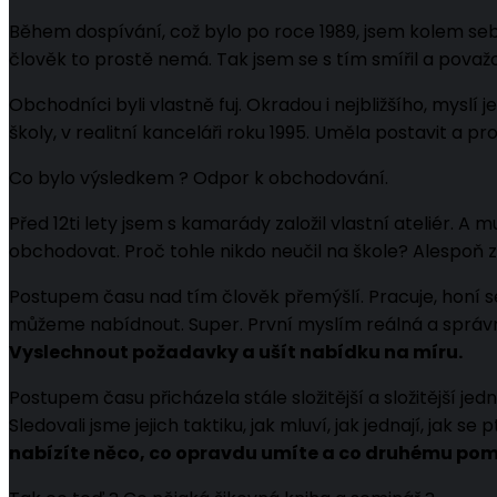
Během dospívání, což bylo po roce 1989, jsem kolem seb
člověk to prostě nemá. Tak jsem se s tím smířil a považ
Obchodníci byli vlastně fuj. Okradou i nejbližšího, mysl
školy, v realitní kanceláři roku 1995. Uměla postavit a prod
Co bylo výsledkem ? Odpor k obchodování.
Před 12ti lety jsem s kamarády založil vlastní ateliér. A
obchodovat. Proč tohle nikdo neučil na škole? Alespoň z
Postupem času nad tím člověk přemýšlí. Pracuje, honí s
můžeme nabídnout. Super. První myslím reálná a správná
Vyslechnout požadavky a ušít nabídku na míru.
Postupem času přicházela stále složitější a složitější jed
Sledovali jsme jejich taktiku, jak mluví, jak jednají, jak s
nabízíte něco, co opravdu umíte a co druhému po