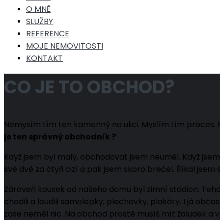
O MNĚ
SLUŽBY
REFERENCE
MOJE NEMOVITOSTI
KONTAKT
CO JE TO OBCHOD?
Nemysím tím ten kamenný na ulici. Myslím tím proces. P
je ten správný obchodník ?
Když jsem byl malý, obchodovat jsem neuměl. Když jsem 
své dvě za čtyři cizí a pak jsem skoro brečel. Říkal jse
Zároveň kousek od našeho domu byl zimní stadion. Tehd
chodili a loudili samolepky, plechovky, plakáty. I já ob
zase neměl nic. Na obchod prostě musíš mít žaludek a 