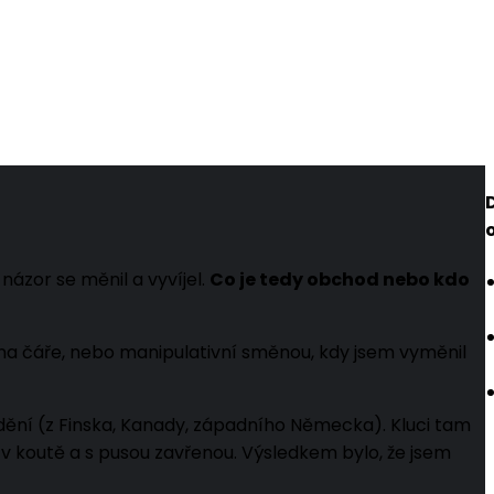
ázor se měnil a vyvíjel.
Co je tedy obchod nebo kdo
 na čáře, nebo manipulativní směnou, kdy jsem vyměnil
dění (z Finska, Kanady, západního Německa). Kluci tam
l v koutě a s pusou zavřenou. Výsledkem bylo, že jsem