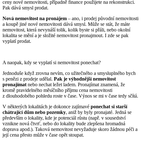
ceny nové nemovitosti, případně finance použijete na rekonstrukci.
Pak dává smysl prodat.
Nová nemovitost na pronájem
– ano, i prodej původní nemovitosti
a koupě jiné nové nemovitosti dává smysl. Může se stát, že máte
nemovitost, která nevynáší tolik, kolik byste si přáli, nebo okolní
lokalita se mění a je složité nemovitost pronajmout. I zde se pak
vyplatí prodat.
A naopak, kdy se vyplatí si nemovitost ponechat?
Jednoduše když zrovna nevím, co užitečného a smysluplného bych
s penězi z prodeje udělal.
Pak je výhodnější nemovitost
pronajímat
nebo nechat ležet ladem. Pronajímat znamená, že
kromě pravidelného měsíčního příjmu cena nemovitosti
z dlouhodobého pohledu roste v čase. Výnos se mi v čase tedy sčítá.
V některých lokalitách je dokonce zajímavé
ponechat si starší
chátrající dům nebo pozemky
, aniž by byly pronajaté. Jedná se
především o lokality, kde je potenciál růstu (např. v sousedství
vznikne nová čtvrť, nebo do lokality bude zlepšena hromadná
doprava apod.). Taková nemovitost nevyžaduje skoro žádnou péči a
její cena přesto může v čase opět stoupat.