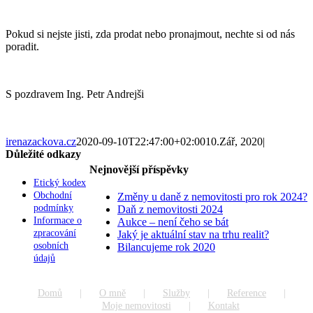
Pokud si nejste jisti, zda prodat nebo pronajmout, nechte si od nás
poradit.
S pozdravem Ing. Petr Andrejši
irenazackova.cz
2020-09-10T22:47:00+02:00
10.Zář, 2020
|
Důležité odkazy
Nejnovější příspěvky
Etický kodex
Obchodní
Změny u daně z nemovitosti pro rok 2024?
podmínky
Daň z nemovitosti 2024
Informace o
Aukce – není čeho se bát
zpracování
Jaký je aktuální stav na trhu realit?
osobních
Bilancujeme rok 2020
údajů
Domů
O mně
Služby
Reference
Moje nemovitosti
Kontakt