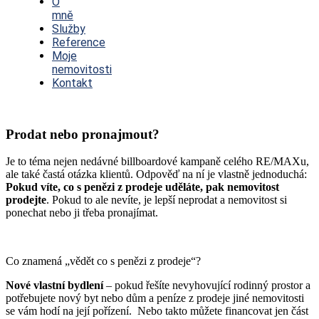
O
mně
Služby
Reference
Moje
nemovitosti
Kontakt
Prodat nebo pronajmout?
Je to téma nejen nedávné billboardové kampaně celého RE/MAXu,
ale také častá otázka klientů. Odpověď na ní je vlastně jednoduchá:
Pokud víte, co s penězi z prodeje uděláte, pak nemovitost
prodejte
. Pokud to ale nevíte, je lepší neprodat a nemovitost si
ponechat nebo ji třeba pronajímat.
Co znamená „vědět co s penězi z prodeje“?
Nové vlastní bydlení
– pokud řešíte nevyhovující rodinný prostor a
potřebujete nový byt nebo dům a peníze z prodeje jiné nemovitosti
se vám hodí na její pořízení. Nebo takto můžete financovat jen část