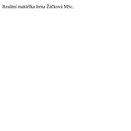
Realitní makléřka Irena Žáčková MSc.
Go
to
Top