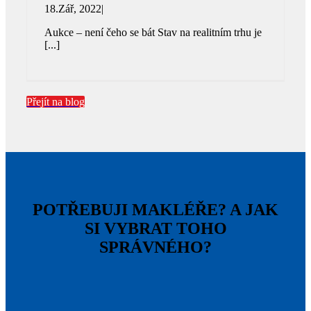
18.Zář, 2022
|
Aukce – není čeho se bát Stav na realitním trhu je
[...]
Přejít na blog
POTŘEBUJI MAKLÉŘE? A JAK
SI VYBRAT TOHO
SPRÁVNÉHO?