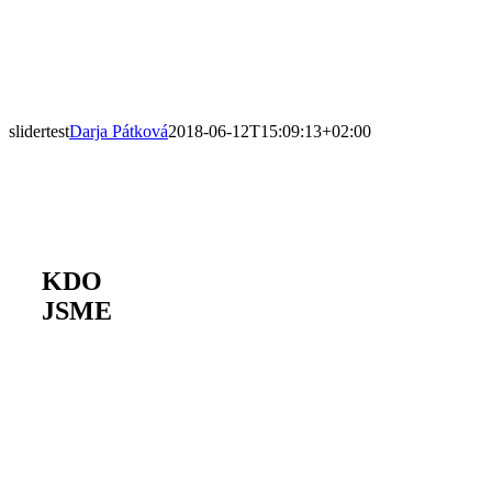
slidertest
Darja Pátková
2018-06-12T15:09:13+02:00
KDO
JSME
Odborné znalosti
a zkušenosti jsou
důležité, stejně
jako vzájemná
důvěra a
pochopení.
Vyslechneme vás
a pomůžeme