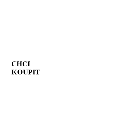
postupům. A
nejen to!
DO SEKCE
CHCI
KOUPIT
Nemáte čas nebo
zkušenosti?
Bojíte se
špatného
rozhodnutí?
Pomůžeme vám
s výběrem
nemovitosti i
důkladným
prověřením jejího