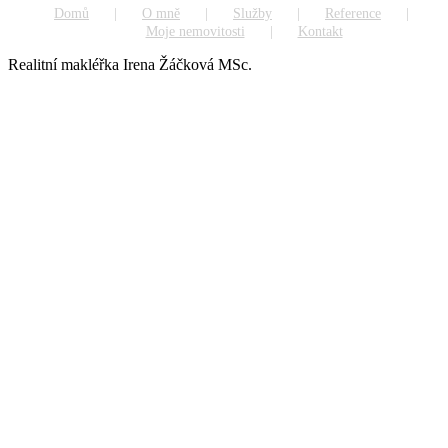
Domů
O mně
Služby
Reference
Moje nemovitosti
Kontakt
Realitní makléřka Irena Žáčková MSc.
Go
to
Top