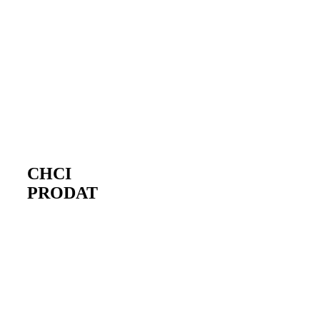
celou situaci
vyřešit dle vašich
potřeb.
DO SEKCE
CHCI
PRODAT
Prodáváte? Pronajímáte?
Pak vás zajímá
maximální cena a
rychlost. Obojí
vám zajistíme
díky naší
specializaci a
efektivním