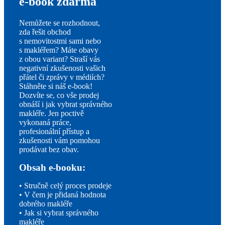
e-book zdarma
Nemůžete se rozhodnout,
zda řešit obchod
s nemovitostmi sami nebo
s makléřem? Máte obavy
z obou variant? Straší vás
negativní zkušenosti vašich
přátel či zprávy v médiích?
Stáhněte si náš e-book!
Dozvíte se, co vše prodej
obnáší i jak vybrat správného
makléře. Jen poctivě
vykonaná práce,
profesionální přístup a
zkušenosti vám pomohou
prodávat bez obav.
Obsah e-booku:
• Stručně celý proces prodeje
• V čem je přidaná hodnota
dobrého makléře
• Jak si vybrat správného
makléře